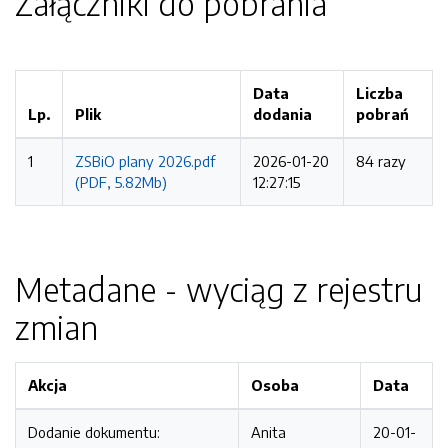
Załączniki do pobrania
Data
Liczba
Lp.
Plik
dodania
pobrań
1
ZSBiO plany 2026.pdf
2026-01-20
84 razy
(PDF, 5.82Mb)
12:27:15
Metadane - wyciąg z rejestru
zmian
Akcja
Osoba
Data
Dodanie dokumentu:
Anita
20-01-