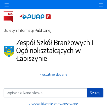
Ukryj/pokaż menu przedmiotowe
Uk
Biuletyn Informacji Publicznej
Zespół Szkół Branżowych i
Ogólnokształcących w
Łabiszynie
ostatnio dodane
Wyszukiwarka
Szukaj
wyszukiwanie zaawansowane